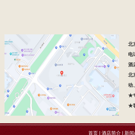
北
电话
酒
北
动
★
★
首页
|
酒店简介
|
新闻